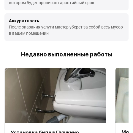
котором будет прописан гарантийный срок
Аккуратность
После оказания услуги мастер уберет за собой весь мусор
в вашем помещении
Недавно выполненные работы
Мон
Установка биде в Пушкино