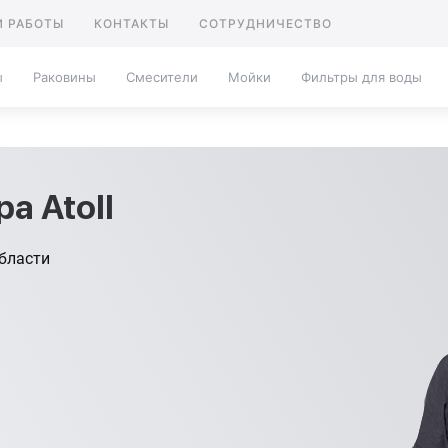
 РАБОТЫ
КОНТАКТЫ
СОТРУДНИЧЕСТВО
ы
Раковины
Смесители
Мойки
Фильтры для воды
а Atoll
бласти