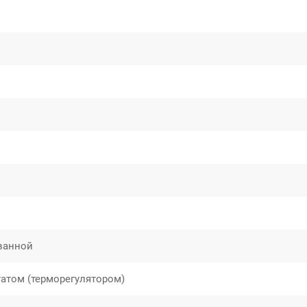
 ванной
татом (терморегулятором)